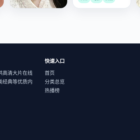
个。
键1959
1959年，爵士乐史上最
神奇的一年，四位钢琴
家在纽约的四间录音室
欧美
电影
剧情
里同时录下改变世界的
专辑。
快速入口
供高清大片在线
首页
美经典等优质内
分类总览
热播榜