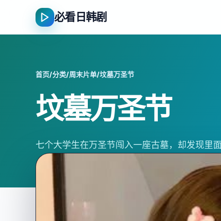
必看日韩剧
首页
/
分类
/
周末片单
/
坟墓万圣节
坟墓万圣节
七个大学生在万圣节闯入一座古墓，却发现里