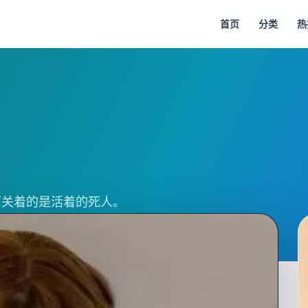
首页
分类
热
面关着的是活着的死人。