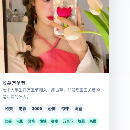
坟墓万圣节
七个大学生在万圣节闯入一座古墓，却发现里面关着的
是活着的死人。
欧美
电影
2009
恐怖
惊悚
密室
欧美
电影
恐怖
惊悚
密室
万圣节
坟墓
杀戮