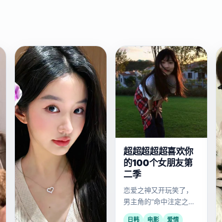
欧
日
2019
2025
美
韩
超超超超超喜欢你
的100个女朋友第
二季
恋爱之神又开玩笑了，
男主角的“命中注定之人”
从100个增加到了1000
日韩
电影
爱情