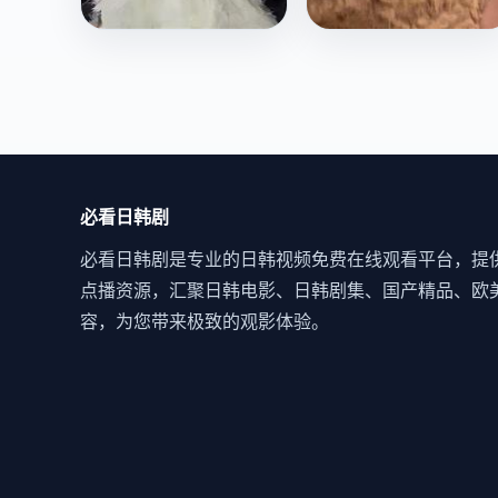
纽约在燃烧
21天理论
纽约地下黑帮火并之
心理实验声称21天可以
夜，五组人马在一个废
重塑人格，但第22天，
弃仓库里上演死局。
实验对象全部失踪了。
欧美
电影
犯罪
欧美
电影
科幻
必看日韩剧
必看日韩剧是专业的日韩视频免费在线观看平台，提
点播资源，汇聚日韩电影、日韩剧集、国产精品、欧
容，为您带来极致的观影体验。