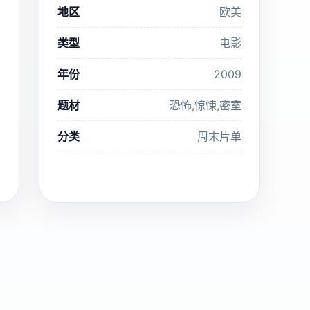
地区
欧美
类型
电影
年份
2009
题材
恐怖,惊悚,密室
分类
周末片单