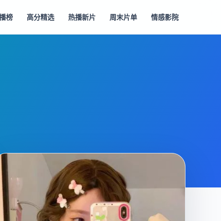
播榜
高分精选
热播新片
周末片单
情感影院