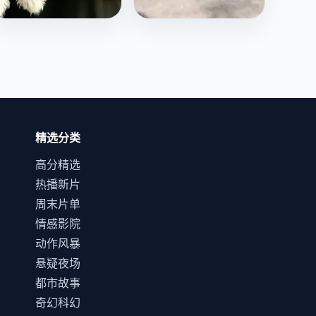
双重情感
不死之身
她同时爱上了双胞胎兄
他获得了不死之身，但
弟，兄弟俩却始终不知
每次复活都会随机失去
道对方的存在。
一段最珍贵的记忆。
日韩
电影
爱情
日韩
电影
科幻
精选分类
高分精选
热播新片
周末片单
情感影院
动作风暴
悬疑夜场
都市故事
奇幻科幻