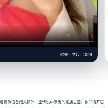
欧美 · 电影 · 2009
带着摄像设备闯入镇外一座传说中闹鬼的家族古墓。他们撬开石