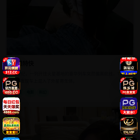
火星特快
22世纪，一列开往火星基地的豪华列车突然偏离航线，12名
乘客发现车上混入了外星寄生体。
欧美
电影
科幻
日
2013
韩