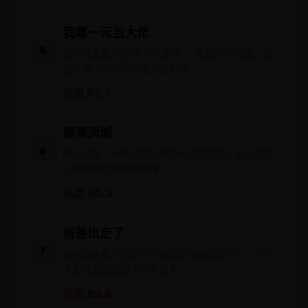
我靠一元当大佬
5
抠门社畜意外获得“一元系统”：每花掉一元钱，就
能获得一分钟的超能力使用权。
热度 92.7
春满凤城
6
除夕前夜，一辆开往凤城的大巴车抛锚，五组陌生
人的秘密在寒夜中碰撞。
热度 90.3
爸爸出走了
7
老爸退休第一天留下一封信说“去找自己了”，三个
子女沿着国道追了三千公里。
热度 89.8