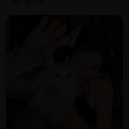
欧美
电影
心理
欧
2023
美