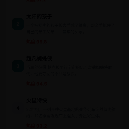
太阳的孩子
2
一个被拐卖的孩子长大后成了警察，却亲手抓住了
自己的亲生父亲——当年的买家。
热度 95.8
超凡蜘蛛侠
3
当屌丝彼得·帕克被平行宇宙的亿万富翁蜘蛛侠取
代，他要夺回的不只是战衣。
热度 94.5
火星特快
4
22世纪，一列开往火星基地的豪华列车突然偏离航
线，12名乘客发现车上混入了外星寄生体。
热度 93.2