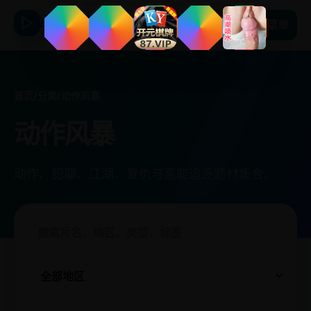
必看日韩剧
菜单
首页
/
分类
/
动作风暴
动作风暴
动作、犯罪、江湖、复仇与高能追逐题材集合。