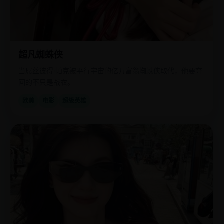
超凡蜘蛛侠
当屌丝彼得·帕克被平行宇宙的亿万富翁蜘蛛侠取代，他要夺
回的不只是战衣。
欧美
电影
超级英雄
国
2018
产