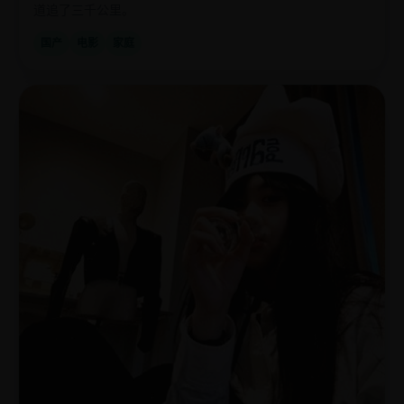
道追了三千公里。
国产
电影
家庭
欧
2011
美