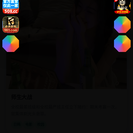
师生大战
全校最差班级和全校最严班主任立下赌约：期末考赢一次，
就集体剃光头谢罪。
日韩
电影
校园
国
2024
产