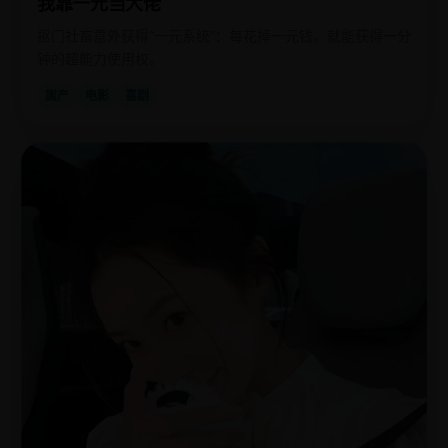
我靠一元当大佬
抠门社畜意外获得“一元系统”：每花掉一元钱，就能获得一分
钟的超能力使用权。
国产
电影
喜剧
国
2023
产