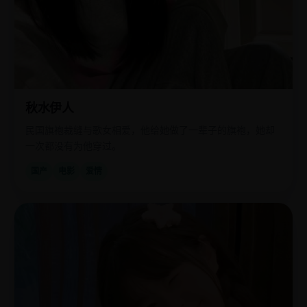
秋水伊人
民国旗袍裁缝与歌女相爱，他给她做了一辈子的旗袍，她却
一次都没有为他穿过。
国产
电影
爱情
欧
2019
美