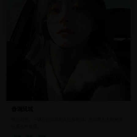
春满凤城
除夕前夜，一辆开往凤城的大巴车抛锚，五组陌生人的秘密
在寒夜中碰撞。