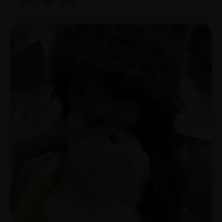
国产
电影
剧情
欧
2022
美