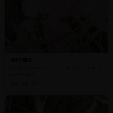
骑士与魔法
机甲宅程序员转生异世界，为了开上真正机器人，他决定亲
自研发魔法巨像。
欧美
电影
奇幻
欧
2018
美