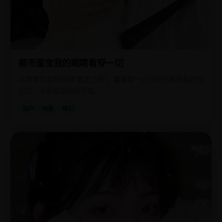
都市鉴宝我的眼睛看穿一切
北漂青年意外获得“鉴定之眼”，能看穿一切古玩的真伪和前世
记忆，从此捡漏捡到手软。
国产
电影
奇幻
欧
2020
美