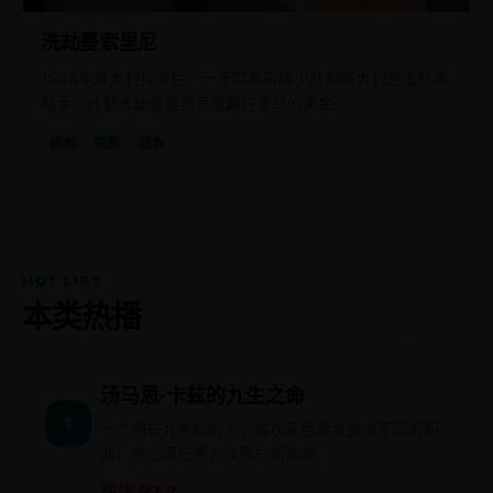
洗劫墨索里尼
1943年意大利投降后，一支盟军杂牌小队和意大利游击队员
联手，计划洗劫墨索里尼藏匿在罗马的黄金。
欧美
电影
战争
HOT LIST
本类热播
汤马思·卡兹的九生之命
1
一个拥有九条命的人，每次死后都会变成不同的职
业，他必须在第九次死亡前破案。
热度 97.2