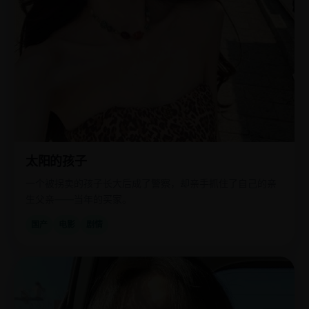
太阳的孩子
一个被拐卖的孩子长大后成了警察，却亲手抓住了自己的亲
生父亲——当年的买家。
国产
电影
剧情
国
2012
产