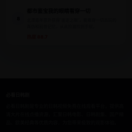
都市鉴宝我的眼睛看穿一切
8
北漂青年意外获得“鉴定之眼”，能看穿一切古玩的
真伪和前世记忆，从此捡漏捡到手软。
热度 88.7
必看日韩剧
必看日韩剧是专业的日韩视频免费在线观看平台，提供高
清大片在线点播资源，汇聚日韩电影、日韩剧集、国产精
品、欧美经典等优质内容，为您带来极致的观影体验。