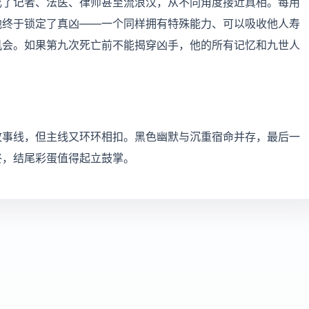
成了记者、法医、律师甚至流浪汉，从不同角度接近真相。每用
他终于锁定了真凶——一个同样拥有特殊能力、可以吸收他人寿
机会。如果第九次死亡前不能揭穿凶手，他的所有记忆和九世人
故事线，但主线又环环相扣。黑色幽默与沉重宿命并存，最后一
终，结尾彩蛋值得起立鼓掌。