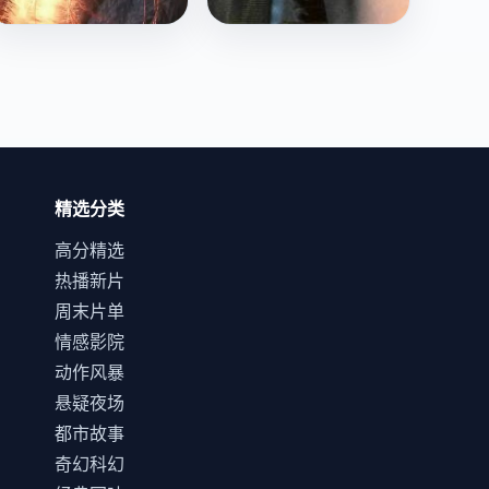
光之幻影
边缘赤子心
天文学男孩发现去世女
黑帮大佬的遗孤被一个
友的星光并没有消失，
清洁工大妈养大，十八
只是还在光年之外的路
年后他为了给大妈治
日韩
电影
科幻
国产
电影
犯罪
上。
病，重入江湖。
精选分类
高分精选
热播新片
周末片单
情感影院
动作风暴
悬疑夜场
都市故事
奇幻科幻