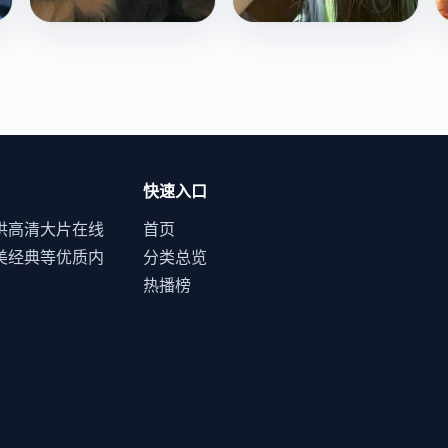
好友有喜
皇后你别跑
三个损友约定一起怀
现代主播穿越成冷宫皇
孕，结果两个真怀了，
后，为了回到现代，她
第三个为了面子假装怀
必须让皇帝爱上自己，
欧美
电影
爱情喜剧
国产
电影
古装喜剧
孕，闹出一连串笑话。
然后亲手甩了他。
快速入口
供高清大片在线
首页
美经典等优质内
分类总览
热播榜