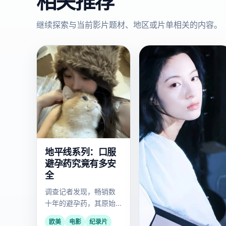
相关推荐
继续探索与当前影片题材、地区或片单相关的内容。
欧
国
2022
2023
美
产
地平线系列：口服
避孕药究竟有多安
全
调查记者发现，畅销数
十年的避孕药，其原始
临床数据可能全部被篡
欧美
电影
纪录片