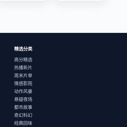
精选分类
高分精选
热播新片
周末片单
情感影院
动作风暴
悬疑夜场
都市故事
奇幻科幻
经典回味