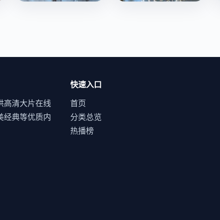
淑女伊芙
别流淌呀，河水
现代版《窈窕淑女》，
一条永远只会上游流向
脾气火爆的鱼市场女汉
下游的河，某天突然开
子被改造成贵族名媛，
始倒流，顺带着让整座
欧美
电影
爱情
日韩
电影
奇幻
却把老师带偏了。
小镇的时间也倒退了。
快速入口
供高清大片在线
首页
美经典等优质内
分类总览
热播榜