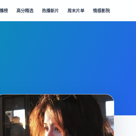
播榜
高分精选
热播新片
周末片单
情感影院