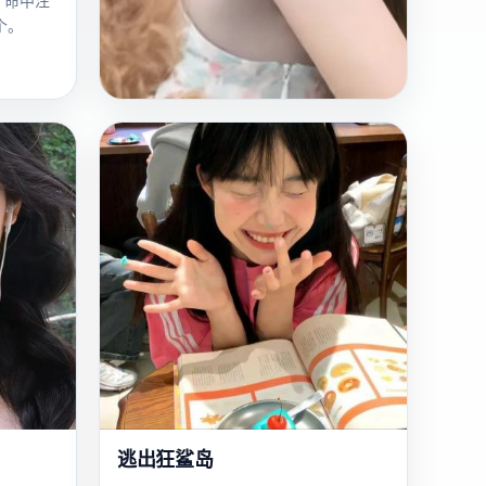
“命中注
个。
欧
2017
美
楼兰传说：幽灵军队
沙漠深处，一支两千年前的幽灵军队每
60年复活一次，今年轮到他们屠城了。
国产
电影
奇幻
逃出狂鲨岛