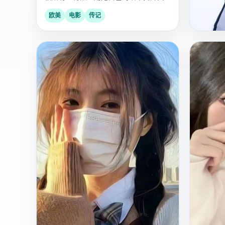
相。
欧美
电影
传记
国
2019
2013
产
诡怪疑
村民集
逻，只
的。
国产