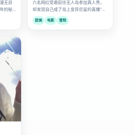
漫无目
六名网红受邀前往无人岛参加真人秀，
年的秘
却发现自己成了岛上变异巨鲨的直播“食
物”。
欧美
电影
冒险