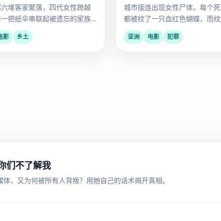
部六堆客家聚落，四代女性跨越
城市接连出现女性尸体，每个死
用一把纸伞串联起被遗忘的家族
都被纹了一只血红色蝴蝶，而纹
年前已死在狱中。
电影
乡土
亚洲
电影
犯罪
：你们不了解我
媒体，又为何被所有人背叛？用她自己的话术揭开真相。