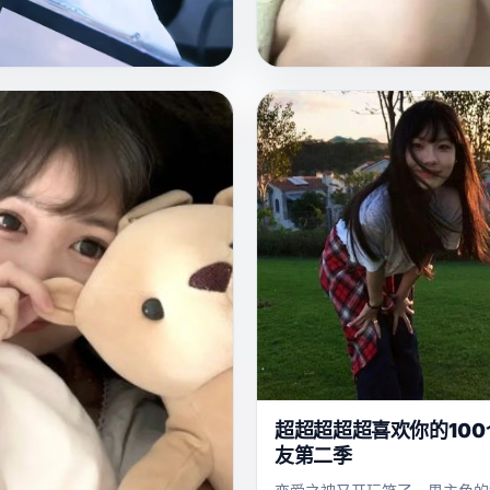
亚
日
2025
洲
韩
云
银平町影院蓝调
体见到已故村长的鬼魂在村里巡
一家即将倒闭的老影院，一个失
有镇上的法医知道那是活人化妆
影导演，用放映机的光束留住整
的记忆。
电影
恐怖
日韩
电影
剧情
超超超超超喜欢你的100
友第二季