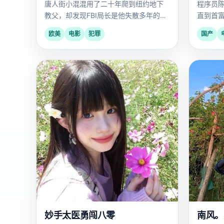
唐人街小混混用了二十年爬到纽约地下
程序员
教父，却发现FBI局长是他失散多年的亲
直到首
弟弟。
欧美
电影
犯罪
国产
国
2025
2017
产
妙手太医勇闯八零
南风。