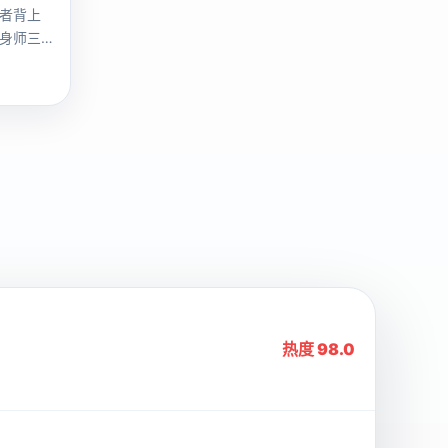
者背上
身师三
热度 98.0