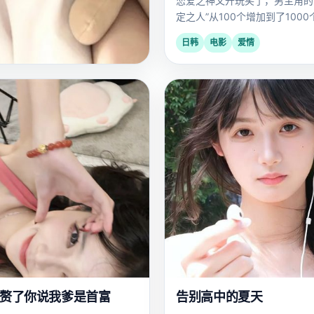
恋爱之神又开玩笑了，男主角的
定之人”从100个增加到了1000
日韩
电影
爱情
国
日
2019
产
韩
之颜
死，妹妹整容成她的模样复仇，
姐姐的死因藏在无花果树的秘密
电影
悬疑
赘了你说我爹是首富
告别高中的夏天