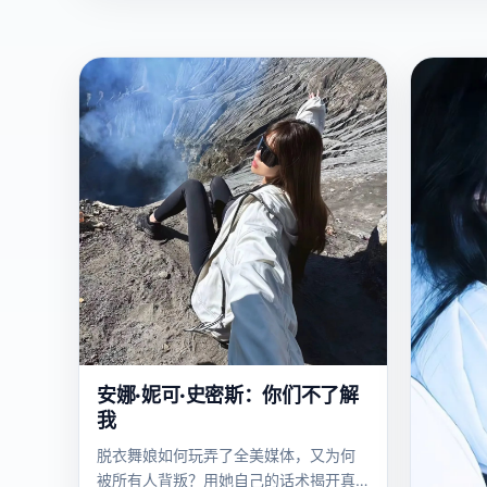
欧
2023
2023
美
安娜·妮可·史密斯：你们不了解
我
脱衣舞娘如何玩弄了全美媒体，又为何
被所有人背叛？用她自己的话术揭开真