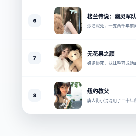
楼兰传说：幽灵军
6
沙漠深处，一支两千年前
无花果之颜
7
姐姐惨死，妹妹整容成她
纽约教父
8
唐人街小混混用了二十年