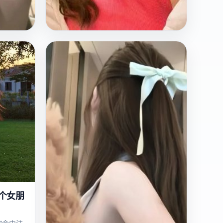
国
2024
产
坟墓万圣节
意的电
七个大学生在万圣节闯入一座古墓，却
个街区
发现里面关着的是活着的死人。
欧美
电影
恐怖
个女朋