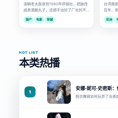
清朝老太医穿到1980年供销社，把脉改
台湾南
成卖酒酿丸子，还顺手治好了厂长的不
百年，
孕不育。
秘密。
国产
电影
穿越
亚洲
HOT LIST
本类热播
安娜·妮可·史密斯
1
脱衣舞娘如何玩弄了全美