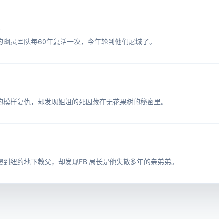
队
的幽灵军队每60年复活一次，今年轮到他们屠城了。
的模样复仇，却发现姐姐的死因藏在无花果树的秘密里。
爬到纽约地下教父，却发现FBI局长是他失散多年的亲弟弟。