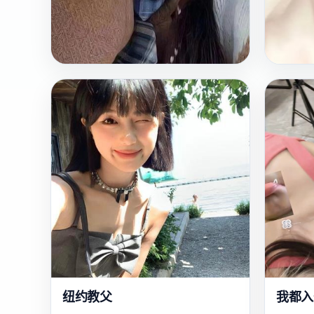
欧
2017
2024
美
钱线对战
无花果
两个散户在股市里用“对敲”手法斗法，最
姐姐惨
后发现操纵庄家竟是一个AI。
却发现
里。
国产
电影
剧情
亚洲
纽约教父
我都入