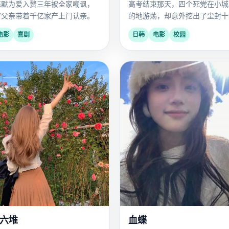
陈默为爱入赘三年被全家嘲讽，
高考结束那天，四个死党在小城
富父亲带着千亿家产上门认亲。
的地游荡，却意外挖出了尘封十
密。
电影
喜剧
日韩
电影
校园
亚
亚
2024
洲
洲
六堆
血蝶