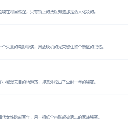
鬼魂在村里巡逻，只有镇上的法医知道那是活人化妆的。
一个失意的电影导演，用放映机的光束留住整个街区的记忆。
在小城漫无目的地游荡，却意外挖出了尘封十年的秘密。
四代女性跨越百年，用一把纸伞串联起被遗忘的家族秘密。