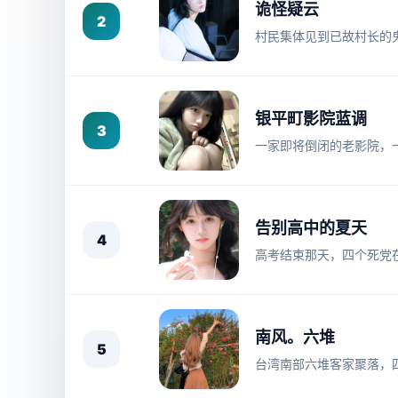
诡怪疑云
2
村民集体见到已故村长的
银平町影院蓝调
3
一家即将倒闭的老影院，
告别高中的夏天
4
高考结束那天，四个死党
南风。六堆
5
台湾南部六堆客家聚落，