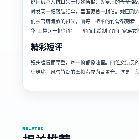
妈用纸伞为抗日义士传递情报；光复后的母亲烧
时发现一把残破纸伞，里面藏着一封信。她回到
们被官府流放的祖先，而每一把伞的竹骨都刻着一
华”上撑起一把新伞——伞面上绘制了所有家族女
精彩短评
镜头缓慢而厚重，每一帧都像油画。四位女演员
穿始终，风与竹骨的摩擦声成为背景音。这是一
RELATED