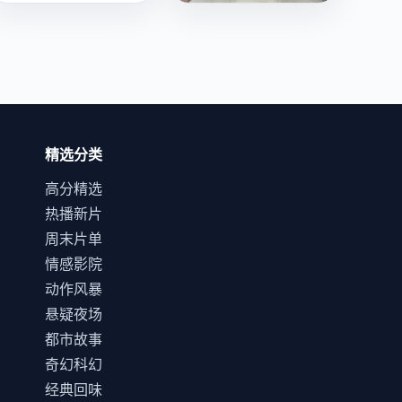
纽约在燃烧
纽约地下黑帮火并之
夜，五组人马在一个废
弃仓库里上演死局。
欧美
电影
犯罪
精选分类
高分精选
热播新片
周末片单
情感影院
动作风暴
悬疑夜场
都市故事
奇幻科幻
经典回味