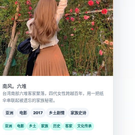
南风。六堆
台湾南部六堆客家聚落，四代女性跨越百年，用一把纸
伞串联起被遗忘的家族秘密。
亚洲
电影
2017
乡土剧情
家族史诗
亚洲
电影
乡土
家族
历史
客家
文化传承