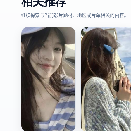
相关推荐
继续探索与当前影片题材、地区或片单相关的内容。
欧
国
2023
2022
美
产