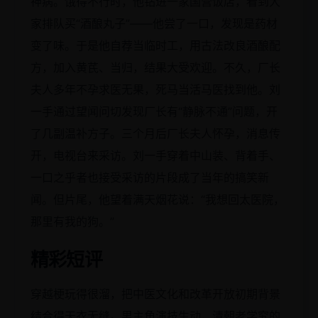
神病。饿得不行时，他钻进一家国营饭店，看到大
家排队买“酒酿丸子”——他尝了一口，发现是药材
变了味。于是他自荐当临时工，用古法改良酒酿配
方，加入黄芪、当归，结果大受欢迎。不久，厂长
夫人多年不孕求医无果，死马当活马医找到他。刘
一手通过望闻问切发现厂长有“静脉不通”问题，开
了几副温补方子。三个月后厂长夫人怀孕，消息传
开，电视台来采访。刘一手穿着中山装、背着手、
一口之乎者也接受采访的片段成了当年的搞笑新
闻。但片尾，他望着满天烟花说：“我想回太医院，
那里有我的狗。”
精彩短评
穿越梗玩得很溜，把中医文化和改革开放初期背景
结合得天衣无缝。男主角演技生动，清朝老学究的