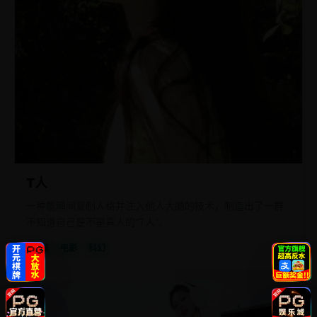
T人
一种能瞬间复制人格并注入他人大脑的技术，制造出了一群
不知道自己是不是真人的“T人”。
欧美
电影
科幻
日
2016
韩