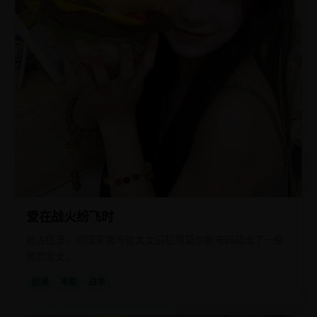
爱在战火纷飞时
敌占区里，德国军官与犹太女囚犯用莫尔斯电码敲出了一整
部恋爱史。
欧美
电影
战争
国
2014
产