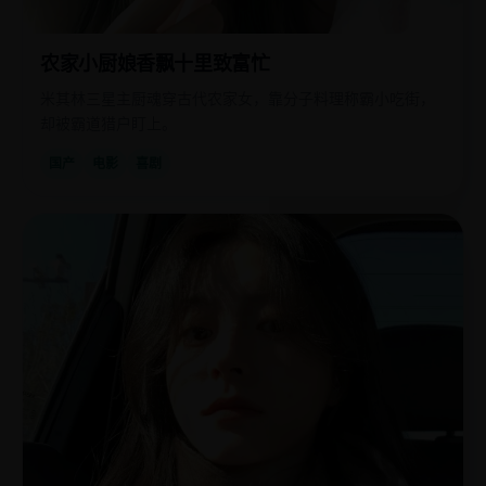
农家小厨娘香飘十里致富忙
米其林三星主厨魂穿古代农家女，靠分子料理称霸小吃街，
却被霸道猎户盯上。
国产
电影
喜剧
国
2012
产