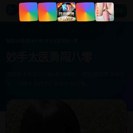
必看日韩剧
菜单
首页
/
分类
/
周末片单
/
妙手太医勇闯八零
妙手太医勇闯八零
清朝老太医穿到1980年供销社，把脉改成卖酒酿丸
子，还顺手治好了厂长的不孕不育。