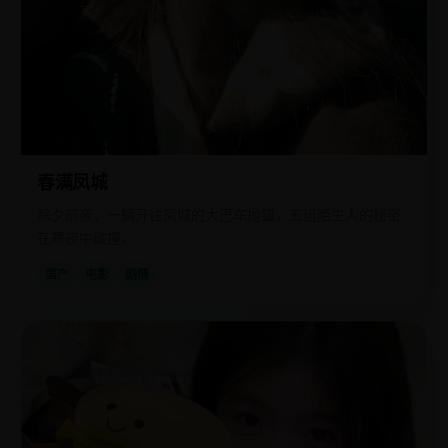
春满凤城
除夕前夜，一辆开往凤城的大巴车抛锚，五组陌生人的秘密
在寒夜中碰撞。
国产
电影
剧情
欧
2019
美