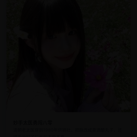
妙手太医勇闯八零
清朝老太医穿到1980年供销社，把脉改成卖酒酿丸子，还
顺手治好了厂长的不孕不育。