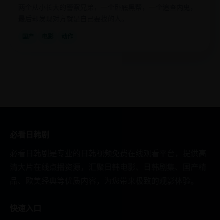
两个从小长大的警察兄弟，一个卧底黑帮，一个追查内鬼，
最后却发现对方就是自己要找的人。
国产
电影
动作
必看日韩剧
必看日韩剧是专业的日韩视频免费在线观看平台，提供高
清大片在线点播资源，汇聚日韩电影、日韩剧集、国产精
品、欧美经典等优质内容，为您带来极致的观影体验。
快速入口