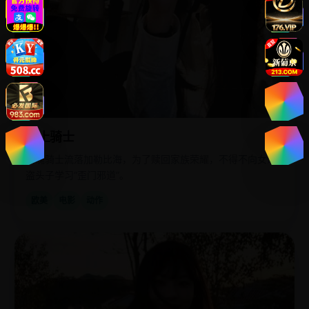
海上骑士
落魄骑士流落加勒比海，为了赎回家族荣耀，不得不向女海
盗头子学习“歪门邪道”。
欧美
电影
动作
日
2025
韩