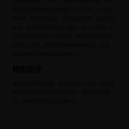
追查高层内鬼。三年后，阿豪带回犯罪证据，却发
现阿杰就是帮黑帮洗钱的那个人。兄弟二人站在天
台对峙，枪口对准彼此。阿杰说出真相：他是被冤
枉的，真正的内鬼用他家人威胁。两人决定演一出
“兄弟相残”的苦肉计引出真凶。最终决战在暴雨中
的货轮上展开，阿杰为保护阿豪中弹身亡。结尾，
阿豪穿着阿杰的警服向国旗敬礼。
精彩短评
港式兄弟情重回巅峰，双雄对决张力十足。天台戏
和货轮决战的动作设计极具创意，虽然剧情有漏
洞，但情感浓烈到让人忽略一切。