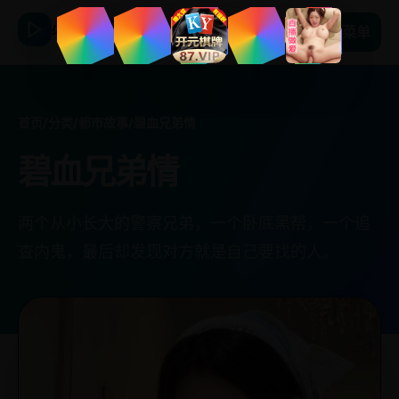
必看日韩剧
菜单
首页
/
分类
/
都市故事
/
碧血兄弟情
碧血兄弟情
两个从小长大的警察兄弟，一个卧底黑帮，一个追
查内鬼，最后却发现对方就是自己要找的人。