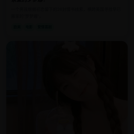
一个男孩根据初恋留下的26封情书线索，横跨美国寻找早已
搬家的“罗梦娜”。
欧美
电影
爱情喜剧
欧
2019
美