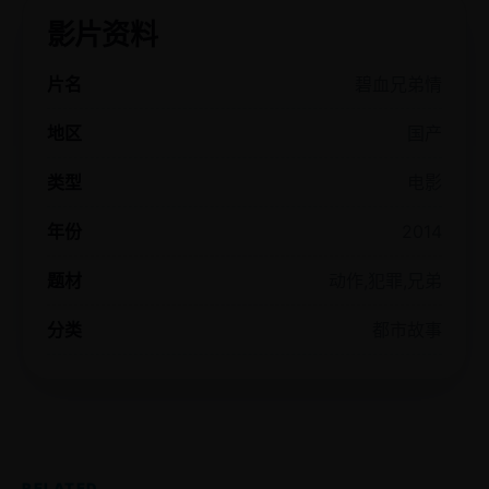
影片资料
片名
碧血兄弟情
地区
国产
类型
电影
年份
2014
题材
动作,犯罪,兄弟
分类
都市故事
RELATED