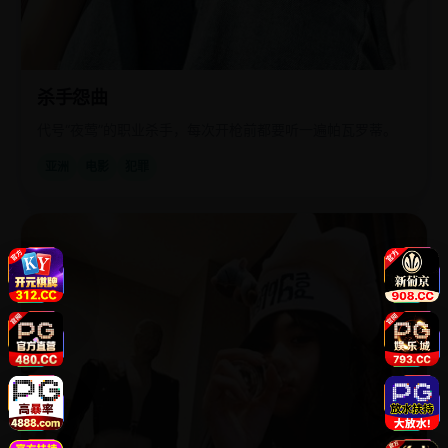
杀手怨曲
代号“夜莺”的职业杀手，每次开枪前都要听一遍帕瓦罗蒂。
亚洲
电影
犯罪
欧
2011
美