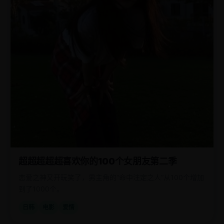
超超超超超喜欢你的100个女朋友第二季
恋爱之神又开玩笑了，男主角的“命中注定之人”从100个增加
到了1000个。
日韩
电影
爱情
欧
2018
美