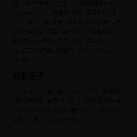
理”一名黑帮叛徒的任务时，他发现目标竟是自己失
散多年的亲弟弟。阿镭没有开枪，反而带弟弟逃
亡。一路上，两人在破旧的车里回忆贫苦童年，弟
弟的歌声唤起了阿镭对生的渴望。然而黑帮绑架了
阿镭的盲人钢琴师女友作为要挟。最后的码头对
决，阿镭没有用枪，而是用汽油和打火机完成了一
曲悲歌。
精彩短评
极具东方美学的暴力诗。冷峻的镜头下，歌剧咏叹
调与枪声形成了诡异的和谐。杀手形象塑造得非常
立体，那种深入骨髓的孤独感通过细小的动作传递
出来，结局让人久久不能平静。