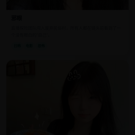
邪眼
直播探险团队闯入废弃民俗村，所有人都在镜头前看到了一
个没有眼白的“自己”。
日韩
电影
恐怖
国
2019
产