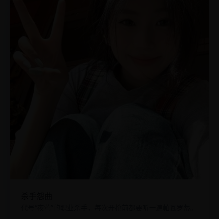
杀手怨曲
代号“夜莺”的职业杀手，每次开枪前都要听一遍帕瓦罗蒂。