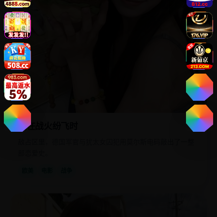
爱在战火纷飞时
敌占区里，德国军官与犹太女囚犯用莫尔斯电码敲出了一整
部恋爱史。
欧美
电影
战争
国
2022
产