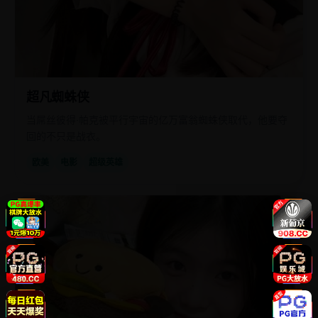
超凡蜘蛛侠
当屌丝彼得·帕克被平行宇宙的亿万富翁蜘蛛侠取代，他要夺
回的不只是战衣。
欧美
电影
超级英雄
欧
2019
美