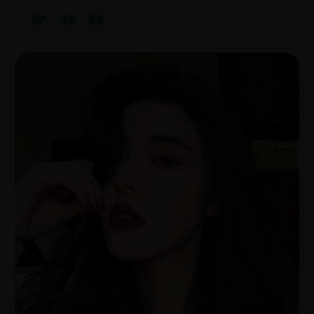
国产
电影
喜剧
日
2021
韩