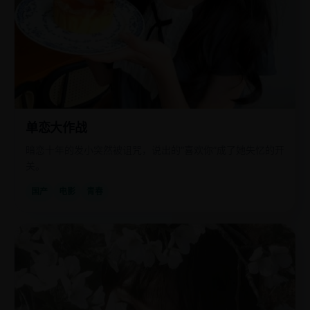
单恋大作战
暗恋十年的发小突然被诅咒，说出的“喜欢你”成了她失忆的开
关。
国产
电影
青春
欧
2025
美