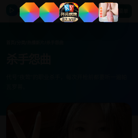
必看日韩剧
菜单
首页
/
分类
/
热播新片
/
杀手怨曲
杀手怨曲
代号“夜莺”的职业杀手，每次开枪前都要听一遍帕
瓦罗蒂。