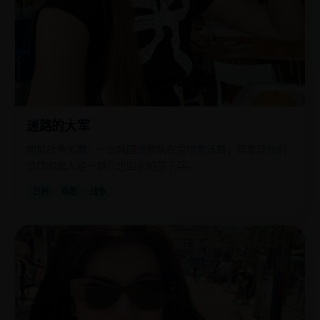
迷路的大军
朝鲜战争末期，一支韩国侦察队在雪地里迷路，却发现他们
追踪的敌人是一群只想回家的孩子兵。
日韩
电影
战争
国
2018
产