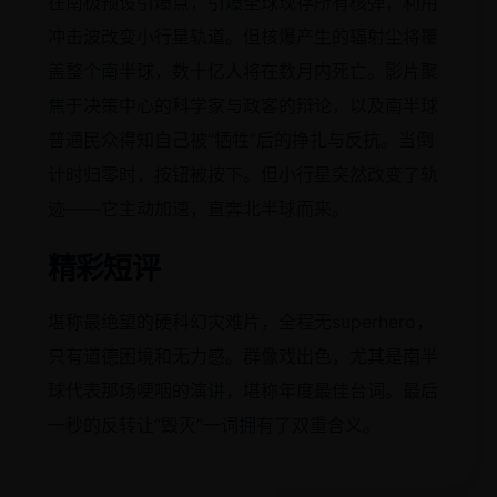
在南极预设引爆点，引爆全球现存所有核弹，利用
冲击波改变小行星轨道。但核爆产生的辐射尘将覆
盖整个南半球，数十亿人将在数月内死亡。影片聚
焦于决策中心的科学家与政客的辩论，以及南半球
普通民众得知自己被“牺牲”后的挣扎与反抗。当倒
计时归零时，按钮被按下。但小行星突然改变了轨
迹——它主动加速，直奔北半球而来。
精彩短评
堪称最绝望的硬科幻灾难片，全程无superhero，
只有道德困境和无力感。群像戏出色，尤其是南半
球代表那场哽咽的演讲，堪称年度最佳台词。最后
一秒的反转让“毁灭”一词拥有了双重含义。