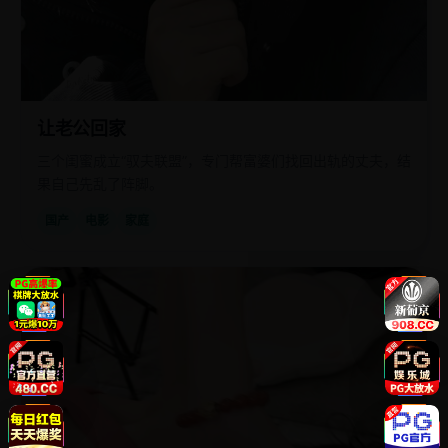
让老公回家
三个闺蜜成立“驭夫联盟”，专门帮富婆们找回出轨的丈夫，结
果自己先乱了阵脚。
国产
电影
家庭
国
2024
产