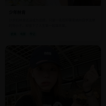
少年林肯
21岁的林肯还没成为总统，只是一名在印第安纳州自学法律
的穷小子，却接下了人生第一起谋杀案。
欧美
电影
传记
日
2020
韩