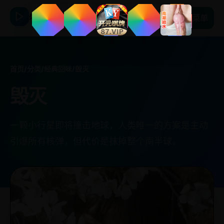
必看日韩剧
菜单
首页
/
分类
/
经典回味
/
毁灭
毁灭
一颗小行星即将撞击地球，人类唯一的方案是主动
引爆所有核弹，但代价是抹掉整个南半球。