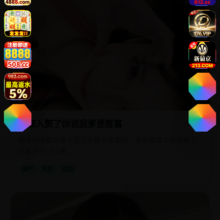
我都入赘了你说我爹是首富
程序员陈默为爱入赘三年被全家嘲讽，直到首富父亲带着千
亿家产上门认亲。
国产
电影
喜剧
国
2025
产