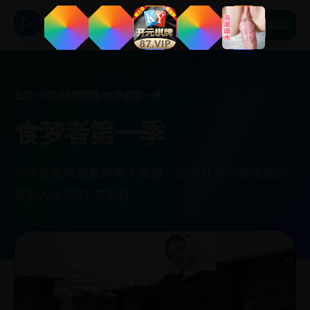
必看日韩剧
菜单
首页
/
分类
/
环球银幕
/
食梦者第一季
食梦者第一季
高中生能吃掉噩梦帮人安睡，却意外发现他吃掉的
是别人未来的“可能性”。