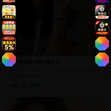
汉斯·罗斯林:宗教与新生儿
统计学家汉斯·罗斯林深入三大宗教腹地，用数据揭开新生儿
存活率背后的信仰真相。
欧美
电影
纪录片
国
2024
产