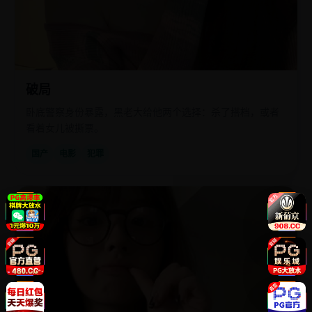
破局
卧底警察身份暴露，黑老大给他两个选择：杀了搭档，或者
看着女儿被撕票。
国产
电影
犯罪
欧
2019
美