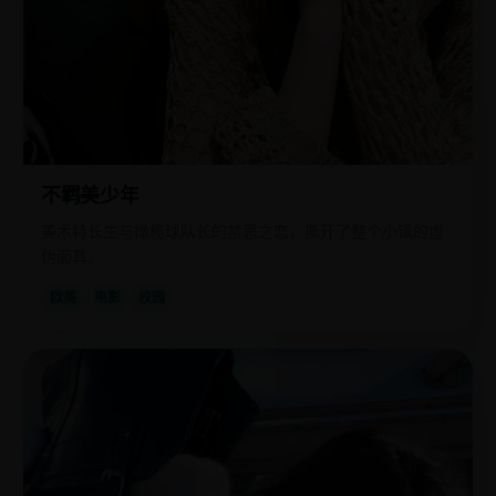
不羁美少年
美术特长生与橄榄球队长的禁忌之恋，撕开了整个小镇的虚
伪面具。
欧美
电影
校园
欧
2021
美