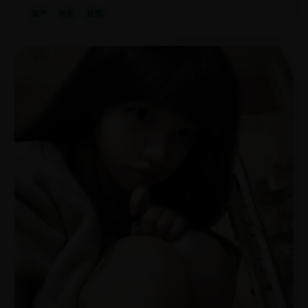
国产
电影
爱情
日
2022
韩