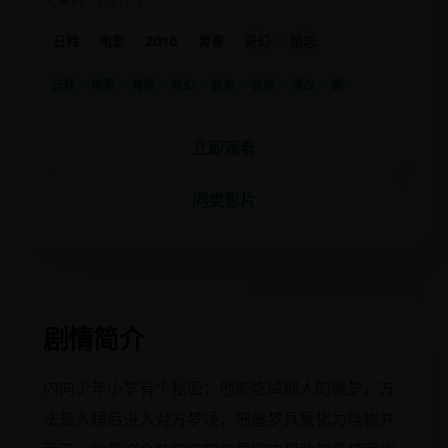
日韩
电影
2016
青春
奇幻
励志
日韩
电影
青春
奇幻
励志
食梦
漫改
燃
立即观看
同类影片
剧情简介
内向少年小梦有个秘密：他能吃掉别人的噩梦，方
法是入睡后进入对方梦境，把噩梦具象化为怪物并