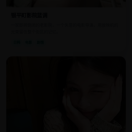
银平町影院蓝调
一家即将倒闭的老影院，一个失意的电影导演，用放映机的
光束留住整个街区的记忆。
日韩
电影
剧情
欧
2018
美