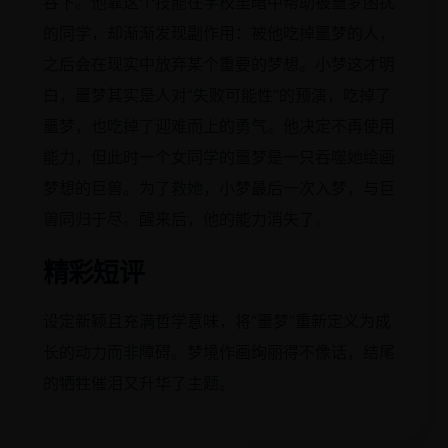
吞下。他靠这个技能在学校里暗中帮助被噩梦困扰
的同学，却渐渐发现副作用：被他吃掉噩梦的人，
之后会在现实中放弃某个重要的梦想。小梦这才明
白，噩梦其实是人对“失败可能性”的预演，吃掉了
噩梦，也吃掉了迎难而上的勇气。他决定不再使用
能力，但此时一个女同学的噩梦是一只吞噬她绘画
梦想的巨兽。为了救她，小梦最后一次入梦，与巨
兽同归于尽。醒来后，他的能力消失了。
精彩短评
设定新颖且充满哲学意味，将“噩梦”重新定义为成
长的动力而非障碍。梦境作画绚丽得不像话，结尾
的牺牲催泪又升华了主题。