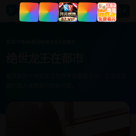
必看日韩剧
菜单
首页
/
分类
/
经典回味
/
绝世龙王在都市
绝世龙王在都市
蛰伏都市十年的龙王为救养女暴露身份，却发现隐
藏的敌人竟是自己的亲兄弟。