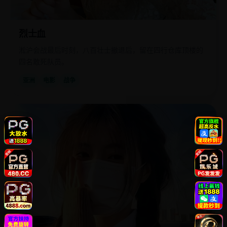
烈士血
淞沪会战最后时刻，八百壮士撤退后，留在四行仓库顶楼的
四名敢死队员。
亚洲
电影
战争
国
2019
产