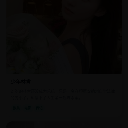
少年林肯
21岁的林肯还没成为总统，只是一名在印第安纳州自学法律
的穷小子，却接下了人生第一起谋杀案。
欧美
电影
传记
国
2017
产