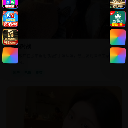
钱线对战
两个散户在股市里用“对敲”手法斗法，最后发现操纵庄家竟是
一个AI。
国产
电影
剧情
欧
2020
美