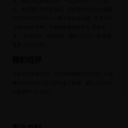
手，萧战无奈展露龙纹，一夜之间荡平十二个堂
口。然而幕后黑手现身时，他震惊地发现对方竟是
失踪多年的亲弟弟——两人被仇家拆散，弟弟误以
为萧战背弃家族，誓要用更黑暗的方式“重建龙
族”。兄弟对决，血流成河，最终小禾的一声“爸爸”
唤醒了所有良知。
精彩短评
动作设计拳拳到肉，龙形特效炸裂而不浮夸。兄弟
情的悲剧内核让这部爽片有了厚度，最后三分钟的
和解哭倒一片观众。