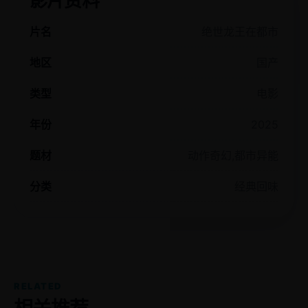
影片资料
片名
绝世龙王在都市
地区
国产
类型
电影
年份
2025
题材
动作奇幻,都市异能
分类
经典回味
RELATED