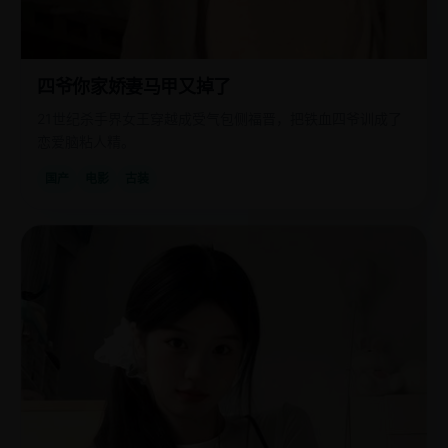
四爷你家娇妻马甲又掉了
21世纪杀手界女王穿越成受气包侧福晋，把铁血四爷训成了
恋爱脑粘人精。
国产
电影
古装
欧
2018
美