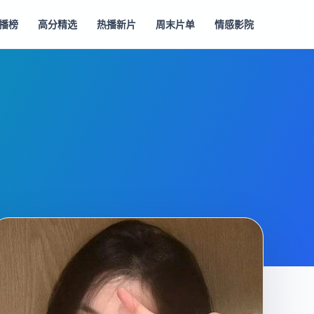
播榜
高分精选
热播新片
周末片单
情感影院