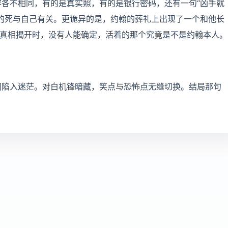
各不相同，有的是真实照，有的是银行密码，还有一句“凶手就
的死与自己有关。更诡异的是，约翰的葬礼上出现了一个和他长
。真相揭开时，没有人能确定，活着的那个究竟是不是约翰本人。
同陷入迷茫。对白机锋暗藏，笑点与恐怖点无缝切换。结局那句