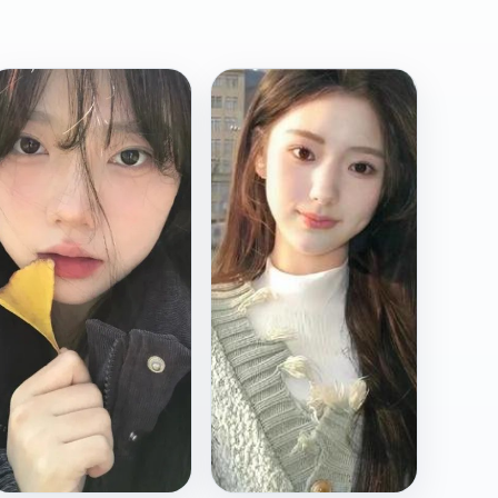
国
国
2014
2021
产
产