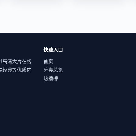
商海蛰龙
毁灭
公司濒临破产，保洁大
一颗小行星即将撞击地
爷拿出千亿存折收购了
球，人类唯一的方案是
整栋楼，然后继续扫
主动引爆所有核弹，但
国产
电影
商战
欧美
电影
科幻
地。
代价是抹掉整个南半
球。
快速入口
供高清大片在线
首页
美经典等优质内
分类总览
热播榜