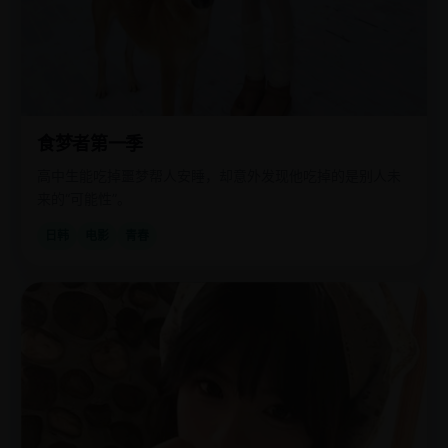
食梦者第一季
高中生能吃掉噩梦帮人安睡，却意外发现他吃掉的是别人未
来的“可能性”。
日韩
电影
青春
日
2020
韩