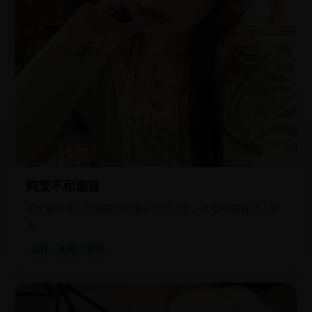
纯爱不和谐音
天才钢琴家与新锐调音师展开禁忌之恋，合奏中藏着杀人预
告。
日韩
电影
爱情
国
2024
产