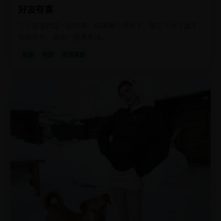
好友有喜
三个损友约定一起怀孕，结果两个真怀了，第三个为了面子
假装怀孕，闹出一连串笑话。
欧美
电影
爱情喜剧
日
2016
韩