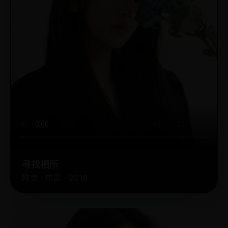
寻找栖所
欧美 · 电影 · 2019